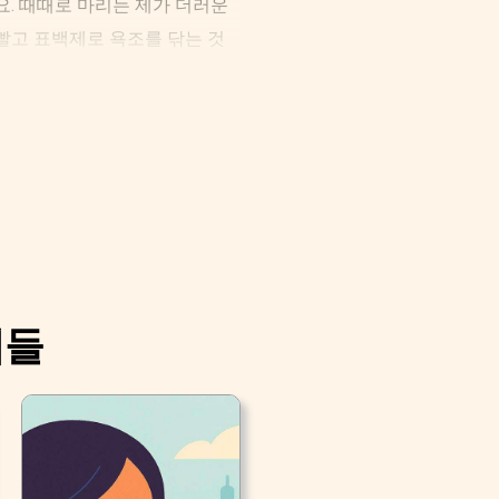
요. 때때로 마리는 제가 더러운
 빨고 표백제로 욕조를 닦는 것
리들