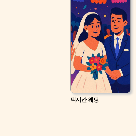
멕시칸 웨딩