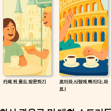
카페 뒤 몽드 방문하기
로마와 사랑에 빠지다; 파
트 I