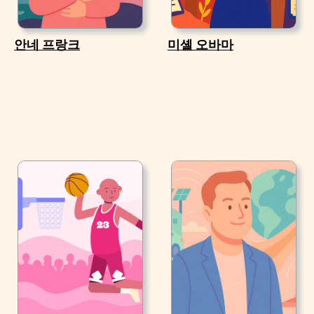
안네 프랑크
미셸 오바마