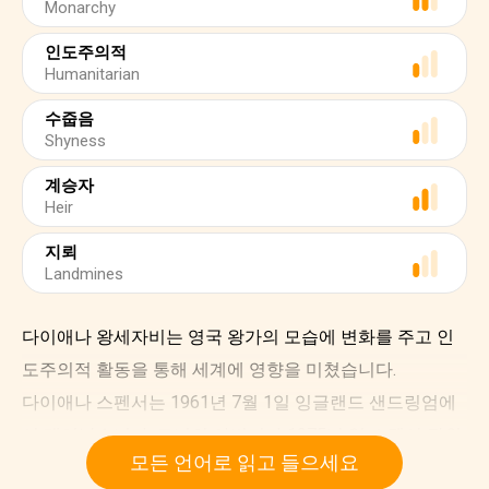
Monarchy
인도주의적
Humanitarian
수줍음
Shyness
계승자
Heir
지뢰
Landmines
다이애나 왕세자비는 영국 왕가의 모습에 변화를 주고 인
도주의적 활동을 통해 세계에 영향을 미쳤습니다.
다이애나 스펜서는 1961년 7월 1일 잉글랜드 샌드링엄에
서 태어났습니다. 그녀의 아버지가 1975년 얼 스펜서 작위
모든 언어로 읽고 들으세요
를 계승하면서 다이애나는 레이디 다이애나 스펜서(Lady