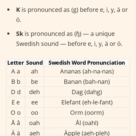
K
is pronounced as (g) before e, i, y, ä or
ö.
Sk
is pronounced as (ɧ) — a unique
Swedish sound — before e, i, y, ä or ö.
Letter
Sound
Swedish Word Pronunciation
A a
ah
Ananas (ah-na-nas)
B b
be
Banan (bah-nan)
D d
deh
Dag (dahg)
E e
ee
Elefant (eh-le-fant)
O o
oo
Orm (oorm)
Å å
oah
Ål (oahl)
Ä ä
aeh
Äpple (aeh-pleh)