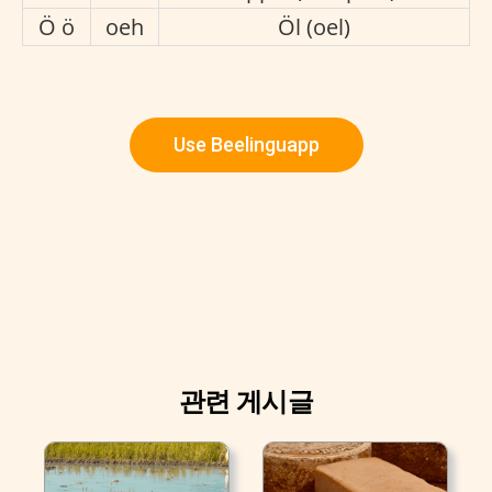
Ö ö
oeh
Öl (oel)
Use Beelinguapp
관련 게시글