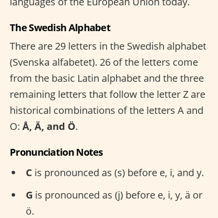
languages of the European Union today.
The Swedish Alphabet
There are 29 letters in the Swedish alphabet
(Svenska alfabetet). 26 of the letters come
from the basic Latin alphabet and the three
remaining letters that follow the letter Z are
historical combinations of the letters A and
O:
Å, Ä, and Ö
.
Pronunciation Notes
C
is pronounced as (s) before e, i, and y.
G
is pronounced as (j) before e, i, y, ä or
ö.