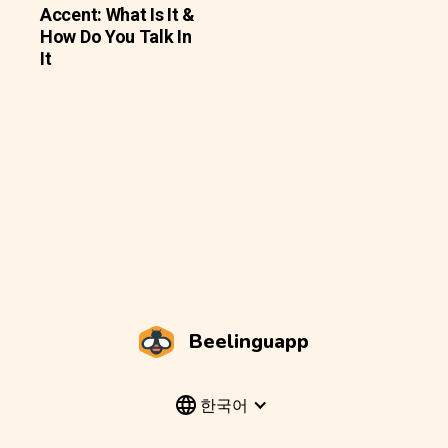
Accent: What Is It &
How Do You Talk In
It
Beelinguapp
한국어