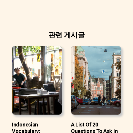
관련 게시글
Indonesian
A List Of 20
Vocabulary:
Questions To Ask In