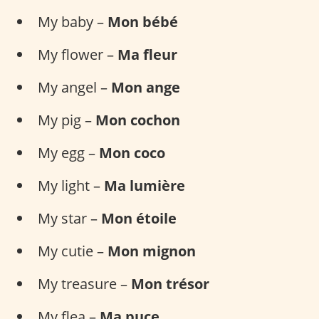
My baby –
Mon bébé
My flower –
Ma fleur
My angel –
Mon ange
My pig –
Mon cochon
My egg –
Mon coco
My light –
Ma lumière
My star –
Mon étoile
My cutie –
Mon mignon
My treasure –
Mon trésor
My flea –
Ma puce