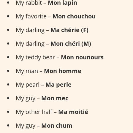
My rabbit –
Mon lapin
My favorite –
Mon chouchou
My darling –
Ma chérie (F)
My darling –
Mon chéri (M)
My teddy bear –
Mon nounours
My man –
Mon homme
My pearl –
Ma perle
My guy –
Mon mec
My other half –
Ma moitié
My guy –
Mon chum