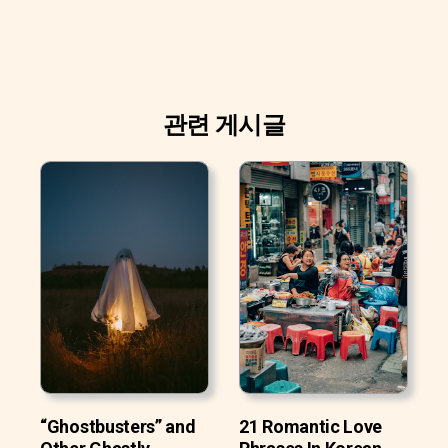
관련 게시글
“Ghostbusters” and
21 Romantic Love