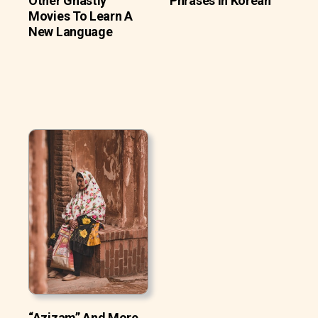
Other Ghastly
Phrases In Korean
Movies To Learn A
New Language
“Azizam” And More