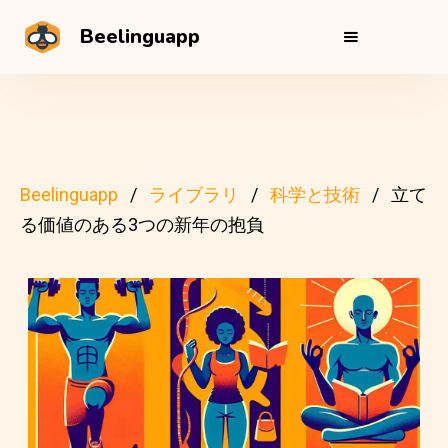
Beelinguapp
Beelinguapp
ライブラリ
科学と技術
立て
る価値のある3つの新年の抱負