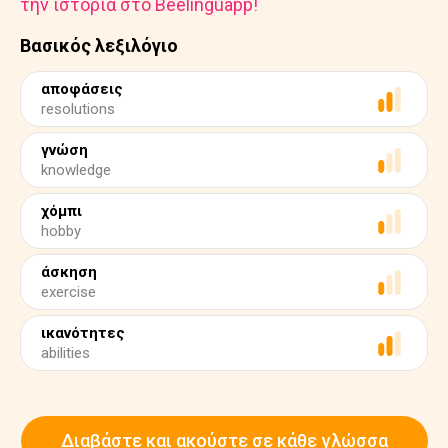
την ιστορία στο Beelinguapp!
Βασικός λεξιλόγιο
αποφάσεις
resolutions
γνώση
knowledge
χόμπι
hobby
άσκηση
exercise
ικανότητες
abilities
Διαβάστε και ακούστε σε κάθε γλώσσα