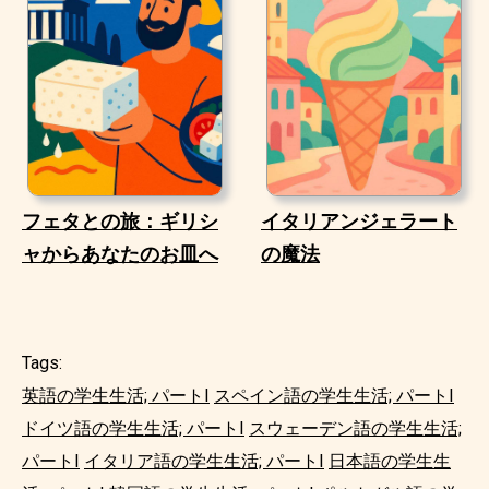
フェタとの旅：ギリシ
イタリアンジェラート
ャからあなたのお皿へ
の魔法
Tags:
英語の学生生活; パートI
スペイン語の学生生活; パートI
ドイツ語の学生生活; パートI
スウェーデン語の学生生活;
パートI
イタリア語の学生生活; パートI
日本語の学生生