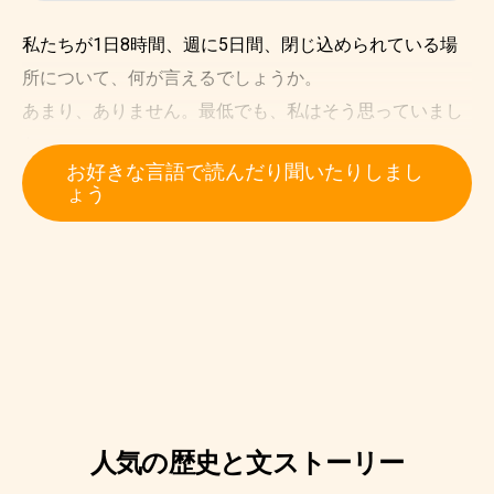
私たちが1日8時間、週に5日間、閉じ込められている場
所について、何が言えるでしょうか。
あまり、ありません。最低でも、私はそう思っていまし
た。
お好きな言語で読んだり聞いたりしまし
ある点では、学校は楽しい所です。 親友と出会い、生涯
ょう
にわたって助けとなる、新しいことを学びます。
しかし、楽しい事ばかりではありません。 悲しい時、ク
ラスメートや先生との問題、そして最も重要なこともあ
ります。 成績です。 １年で最も期待している日が訪れま
す。 あなたが悪い生徒で、ずっと眠っていたら、それに
直面するでしょう。 あなたのお母さんは、左手に通知表
を持ち、右手にサンダルを手にしているでしょう。
人気の歴史と文ストーリー