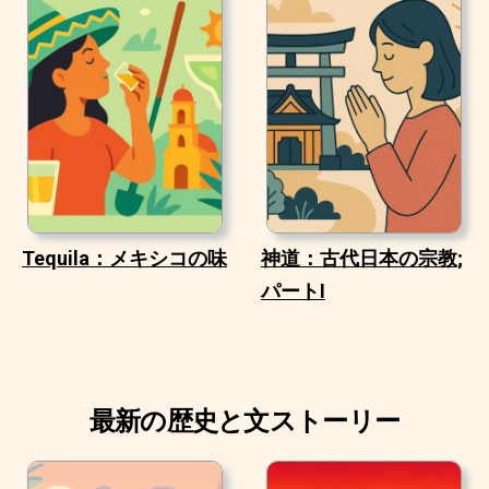
Tequila：メキシコの味
神道：古代日本の宗教;
パートI
最新の歴史と文ストーリー