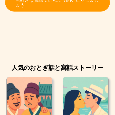
手によって巨人が滅びることはないだろうと予言してい
ょう
ました、死すべき者だけが彼らを打ち負かすことができ
るのでした。
人気のおとぎ話と寓話ストーリー