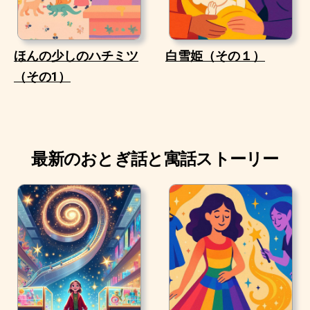
ほんの少しのハチミツ
白雪姫（その１）
（その1）
最新のおとぎ話と寓話ストーリー