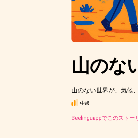
山のな
山のない世界が、気候
中級
Beelinguappでこの