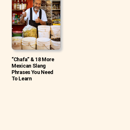
“Chafa” & 18 More
Mexican Slang
Phrases You Need
To Learn