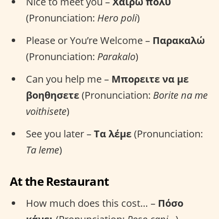
Nice to meet you –
Χαίρω πολύ
(Pronunciation:
Hero poli
)
Please or You’re Welcome –
Παρακαλώ
(Pronunciation:
Parakalo
)
Can you help me –
Μπορειτε να με
βοηθησετε
(Pronunciation:
Borite na me
voithisete
)
See you later –
Tα λέμε
(Pronunciation:
Ta leme
)
At the Restaurant
How much does this cost… –
Πόσο