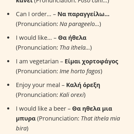
κάνει
(Pronunciation:
Poso cani…
)
Can I order… –
Να παραγγείλω…
(Pronunciation:
Na parageelo…
)
I would like… –
Θα ήθελα
(Pronunciation:
Tha ithela…
)
I am vegetarian –
Είμαι χορτοφάγος
(Pronunciation:
Ime horto fagos
)
Enjoy your meal –
Καλή όρεξη
(Pronunciation:
Kali orexi
)
I would like a beer –
Θα ηθελα μια
μπυρα
(Pronunciation:
That ithela mia
bira
)