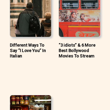
Different Ways To
“3 idiots” & 6 More
Say “I Love You” In
Best Bollywood
Italian
Movies To Stream