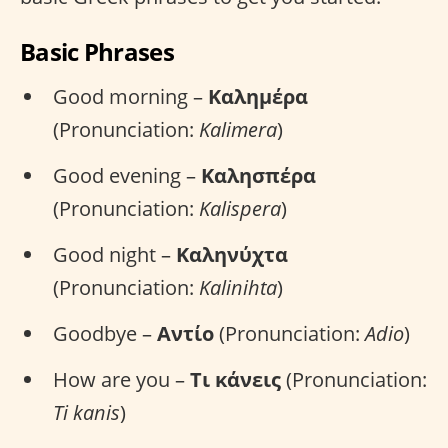
Basic Phrases
Good morning –
Καλημέρα
(Pronunciation:
Kalimera
)
Good evening –
Καλησπέρα
(Pronunciation:
Kalispera
)
Good night –
Καληνύχτα
(Pronunciation:
Kalinihta
)
Goodbye –
Αντίο
(Pronunciation:
Adio
)
How are you –
Τι κάνεις
(Pronunciation:
Ti kanis
)