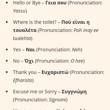
Hello or Bye –
Γεια σου
(Pronunciation:
Yassu
)
Where is the toilet? –
Πού είναι η
τουαλέτα
(Pronunciation:
Poh inay ee
tualehta
)
Yes –
Ναι
(Pronunciation:
Neh
)
No –
Όχι
(Pronunciation:
O hee
)
Thank you –
Ευχαριστώ
(Pronunciation:
Efharisto
)
Excuse me or Sorry –
Συγγνώμη
(Pronunciation:
Signomi
)