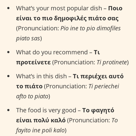
What’s your most popular dish –
Ποιο
είναι το πιο δημοφιλές πιάτο σας
(Pronunciation:
Pio ine to pio dimofiles
piato sas
)
What do you recommend –
Τι
προτείνετε
(Pronunciation:
Ti protinete
)
What’s in this dish –
Τι περιέχει αυτό
το πιάτο
(Pronunciation:
Ti periechei
afto to piato
)
The food is very good –
Το φαγητό
είναι πολύ καλό
(Pronunciation:
To
fayito ine poli kalo
)