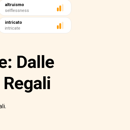
altruismo
selflessness
intricato
intricate
: Dalle
 Regali
li.