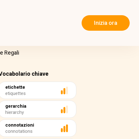
Inizia ora
e Regali
Vocabolario chiave
etichette
etiquettes
gerarchia
hierarchy
connotazioni
connotations