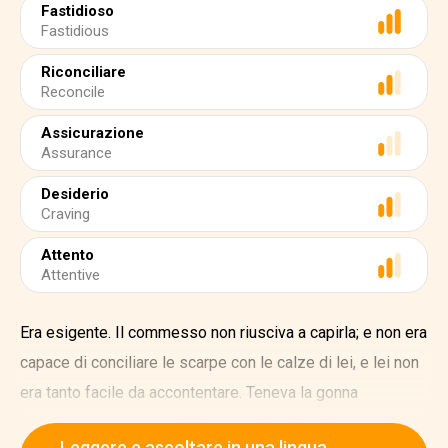
Fastidioso
Fastidious
Riconciliare
Reconcile
Assicurazione
Assurance
Desiderio
Craving
Attento
Attentive
Era esigente. Il commesso non riusciva a capirla; e non era
capace di conciliare le scarpe con le calze di lei, e lei non
era tanto facile da accontentare. Teneva la gonna
leggermente sollevata indietro e girava il piede da un lato
Leggere e ascoltare in una lingua