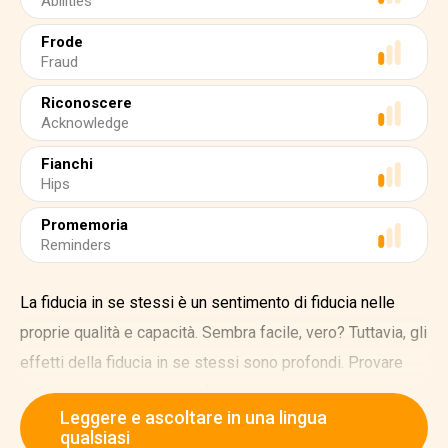
Abilities
Frode
Fraud
Riconoscere
Acknowledge
Fianchi
Hips
Promemoria
Reminders
La fiducia in se stessi è un sentimento di fiducia nelle
proprie qualità e capacità. Sembra facile, vero? Tuttavia, gli
effetti della fiducia in se stessi sono profondi. Provare
sentimenti positivi nei confronti di se stessi è così
Leggere e ascoltare in una lingua
potente che vi porterà a metà strada verso i vostri
qualsiasi