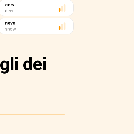
cervi
deer
neve
snow
li dei