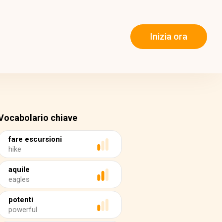
Inizia ora
Vocabolario chiave
fare escursioni
hike
aquile
eagles
potenti
powerful