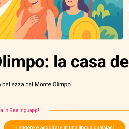
impo: la casa deg
la bellezza del Monte Olimpo.
ia in Beelinguapp!
Leggere e ascoltare in una lingua qualsiasi