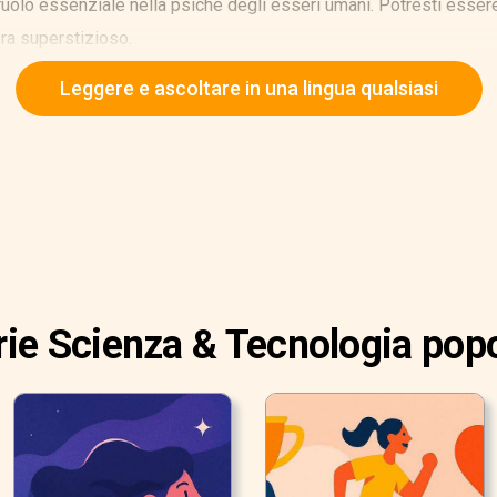
uolo essenziale nella psiche degli esseri umani. Potresti essere
ra superstizioso.
Leggere e ascoltare in una lingua qualsiasi
rie Scienza & Tecnologia popo