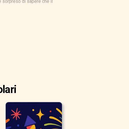
 sorpreso di sapere che il
lari