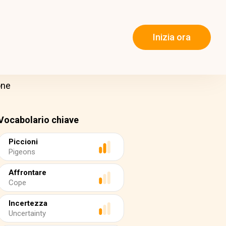
Inizia ora
one
Vocabolario chiave
Piccioni
Pigeons
Affrontare
Cope
Incertezza
Uncertainty