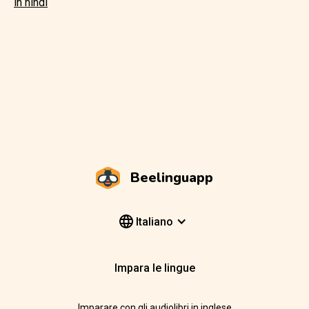
in hindi
Beelinguapp
Italiano
Impara le lingue
Imparare con gli audiolibri in inglese