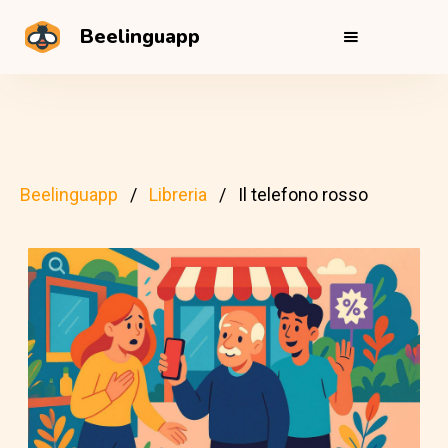
Beelinguapp
Beelinguapp
Libreria
Il telefono rosso