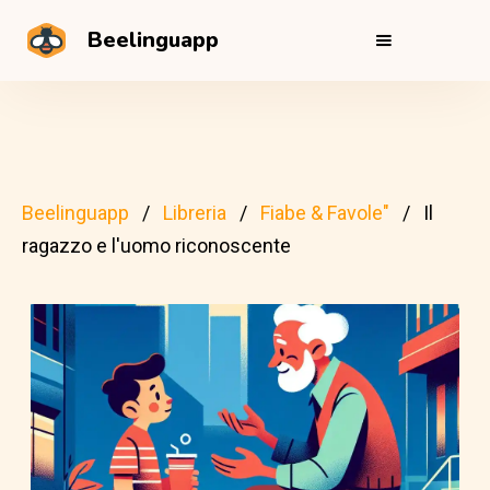
Beelinguapp
Beelinguapp
Libreria
Fiabe & Favole"
Il
ragazzo e l'uomo riconoscente