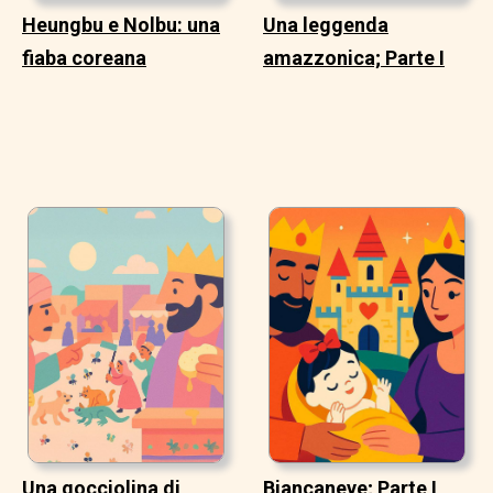
Heungbu e Nolbu: una
Una leggenda
fiaba coreana
amazzonica; Parte I
Una gocciolina di
Biancaneve; Parte I