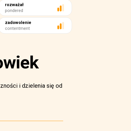
rozważał
pondered
zadowolenie
contentment
owiek
ności i dzielenia się od