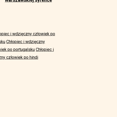
opiec i wdzięczny człowiek po
sku
Chłopiec i wdzięczny
wiek po portugalsku
Chłopiec i
zny człowiek po hindi