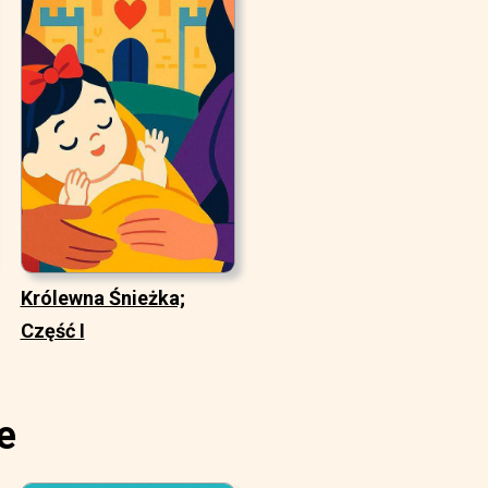
Królewna Śnieżka;
Część I
e