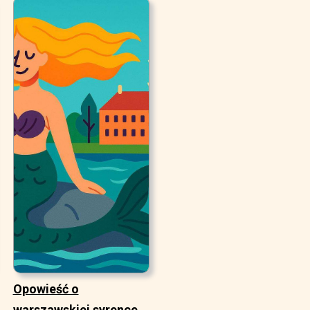
Opowieść o
warszawskiej syrence