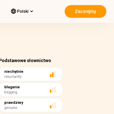
Zacznijmy
Polski
Podstawowe słownictwo
niechętnie
reluctantly
błaganie
begging
prawdziwy
genuine