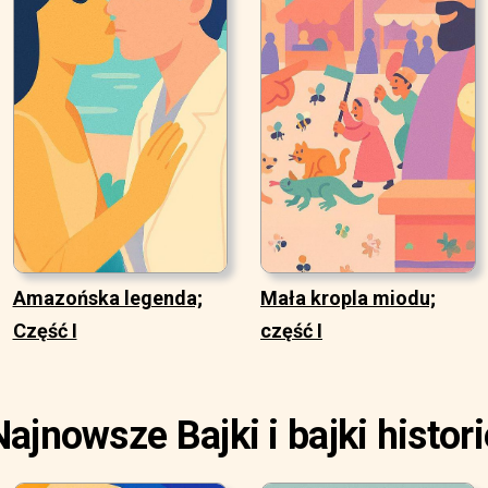
Amazońska legenda;
Mała kropla miodu;
Część I
część I
Najnowsze Bajki i bajki histori