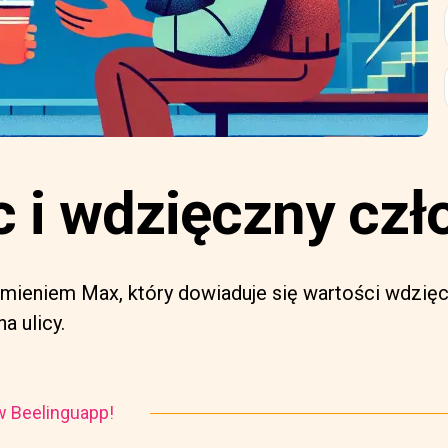
c i wdzięczny czł
mieniem Max, który dowiaduje się wartości wdzięcz
a ulicy.
i w Beelinguapp!