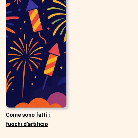
Come sono fatti i
fuochi d'artificio