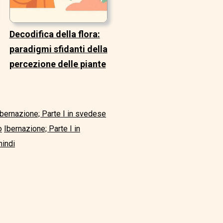
Decodifica della flora:
paradigmi sfidanti della
percezione delle piante
Ibernazione; Parte I in svedese
o
Ibernazione; Parte I in
hindi