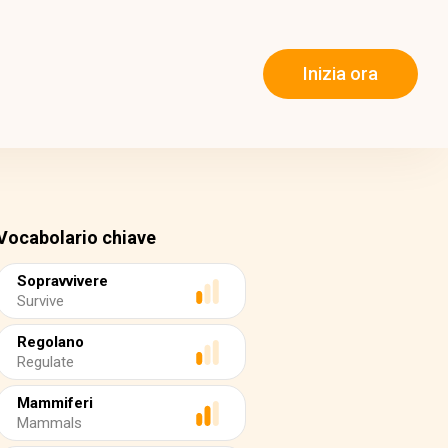
Inizia ora
Vocabolario chiave
Sopravvivere
Survive
Regolano
Regulate
Mammiferi
Mammals