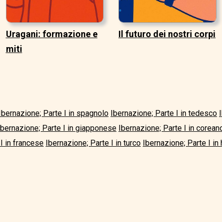
Uragani: formazione e
Il futuro dei nostri corpi
miti
Ibernazione; Parte I in spagnolo
Ibernazione; Parte I in tedesco
Ibernazione; Parte I in giapponese
Ibernazione; Parte I in corean
I in francese
Ibernazione; Parte I in turco
Ibernazione; Parte I in 