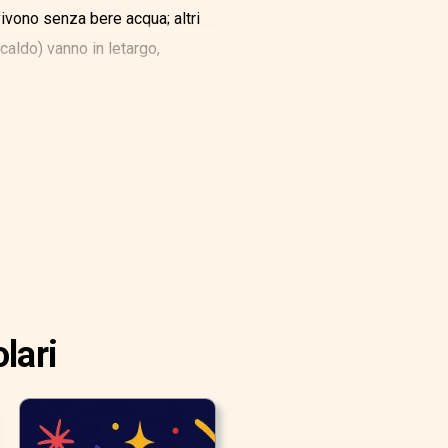
vivono senza bere acqua; altri
 caldo) vanno in letargo,
lari