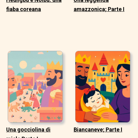
fiaba coreana
amazzonica; Parte I
Una gocciolina di
Biancaneve; Parte I