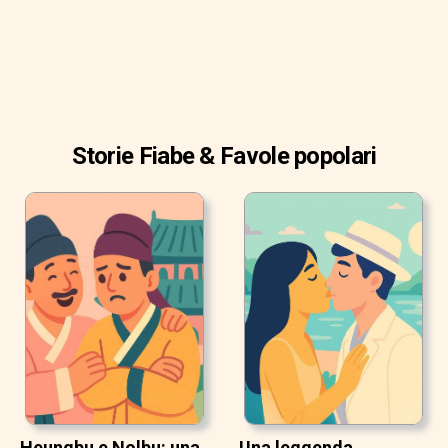
Storie Fiabe & Favole popolari
Heungbu e Nolbu: una
Una leggenda