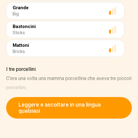
Grande
Big
Bastoncini
Sticks
Mattoni
Bricks
I tre porcellini
C'era una volta una mamma porcellina che aveva tre piccoli
porcellini.
I tre porcellini erano cresciuti così tanto che la madre un
Leggere e ascoltare in una lingua
giorno disse loro, "Siete troppo grandi per vivere qui
qualsiasi
ancora per molto. Dovreste andare e costruirvi una casa.
Ma fate attenzione che il lupo non vi prenda."