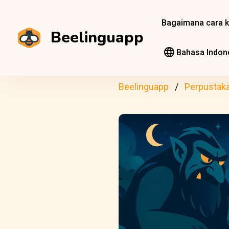
Bagaimana cara k
Beelinguapp
Bahasa Indon
Beelinguapp
Perpustak