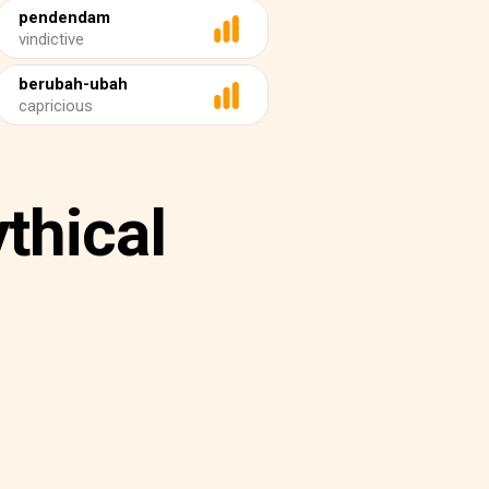
pendendam
vindictive
berubah-ubah
capricious
thical