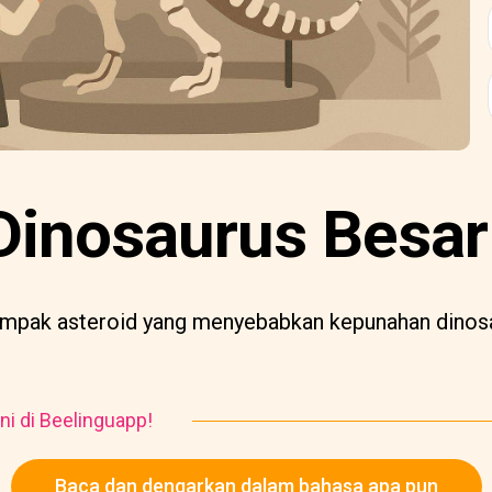
 Dinosaurus Besar
pak asteroid yang menyebabkan kepunahan dinosa
ni di Beelinguapp!
Baca dan dengarkan dalam bahasa apa pun