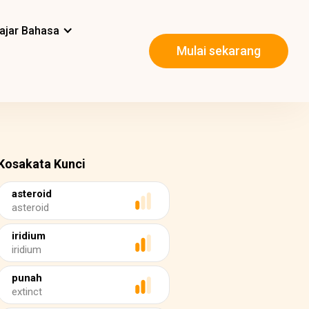
ajar Bahasa
Mulai sekarang
Kosakata Kunci
asteroid
asteroid
iridium
iridium
punah
extinct