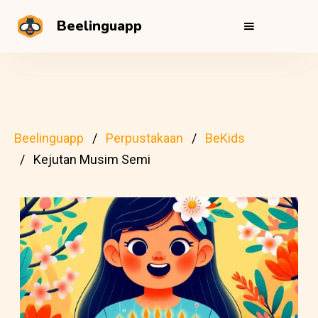
Beelinguapp
Beelinguapp
Perpustakaan
BeKids
Kejutan Musim Semi