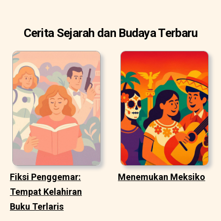
Cerita Sejarah dan Budaya Terbaru
Fiksi Penggemar:
Menemukan Meksiko
Tempat Kelahiran
Buku Terlaris