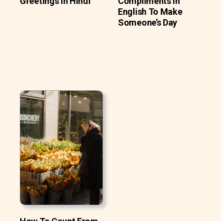
Greetings in Hindi
Compliments In
English To Make
Someone’s Day