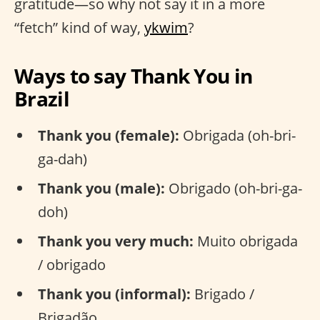
gratitude—so why not say it in a more
“fetch” kind of way,
ykwim
?
Ways to say Thank You in
Brazil
Thank you (female):
Obrigada (oh-bri-
ga-dah)
Thank you (male):
Obrigado (oh-bri-ga-
doh)
Thank you very much:
Muito obrigada
/ obrigado
Thank you (informal):
Brigado /
Brigadão