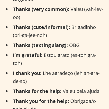
Thanks (very common):
Valeu (vah-ley-
oo)
Thanks (cute/informal):
Brigadinho
(bri-ga-jee-noh)
Thanks (texting slang):
OBG
I’m grateful:
Estou grato (es-toh gra-
toh)
I thank you:
Lhe agradeço (leh ah-gra-
de-so)
Thanks for the help:
Valeu pela ajuda
Thank you for the help:
Obrigada/o