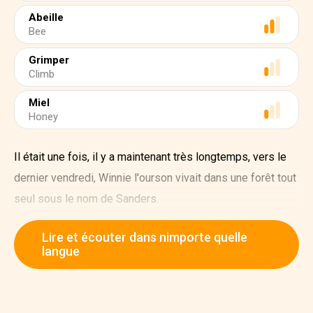
Abeille
Bee
Grimper
Climb
Miel
Honey
Il était une fois, il y a maintenant très longtemps, vers le
dernier vendredi, Winnie l'ourson vivait dans une forêt tout
seul sous le nom de Sanders.
("Que veut dire "sous le nom" ?" demanda Christopher
Lire et écouter dans nimporte quelle
Robin.
langue
"Cela signifie qu'il avait le nom au-dessus de la porte en
lettres d'or, et qu'il vivait sous ce nom."
"Winnie l'ourson n'était pas tout à fait sûr", dit Christopher