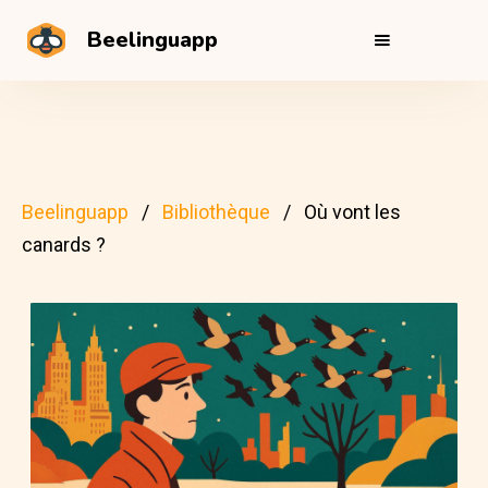
Beelinguapp
Beelinguapp
Bibliothèque
Où vont les
canards ?