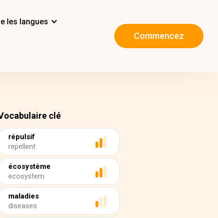
e les langues
Commencez
Vocabulaire clé
répulsif
repellent
écosystème
ecosystem
maladies
diseases