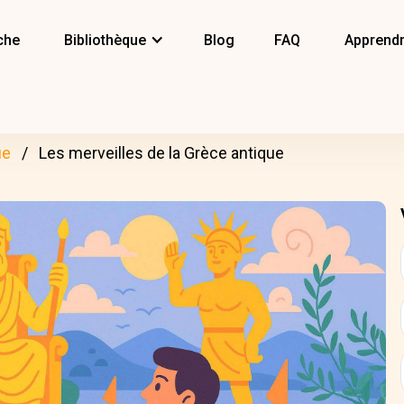
che
Bibliothèque
Blog
FAQ
Apprendr
ue
Les merveilles de la Grèce antique