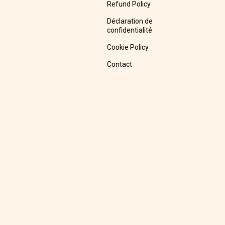
Refund Policy
Déclaration de
confidentialité
Cookie Policy
Contact