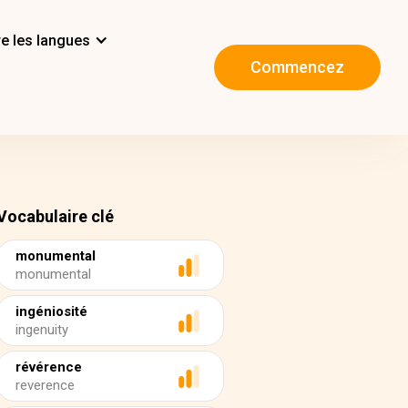
e les langues
Commencez
Vocabulaire clé
monumental
monumental
ingéniosité
ingenuity
révérence
reverence