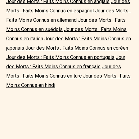
Jour des Morts : Faits Moins Connus en anglais
Jour des
Morts : Faits Moins Connus en espagnol
Jour des Morts :
Faits Moins Connus en allemand
Jour des Morts : Faits
Moins Connus en suédois
Jour des Morts : Faits Moins
Connus en italien
Jour des Morts : Faits Moins Connus en
japonais
Jour des Morts : Faits Moins Connus en coréen
Jour des Morts : Faits Moins Connus en portugais
Jour
des Morts : Faits Moins Connus en français
Jour des
Morts : Faits Moins Connus en turc
Jour des Morts : Faits
Moins Connus en hindi