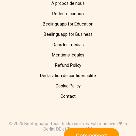
A propos de nous
Redeem coupon
Beelinguapp for Education
Beelinguapp for Business
Dans les médias
Mentions légales
Refund Policy
Déclaration de confidentialité
Cookie Policy
Contact
© 2025 Beelinguapp. Tous droits réservés. Fabriqué avec 🧡 à
Berlin, DE et Tampico, MX.
Commencez