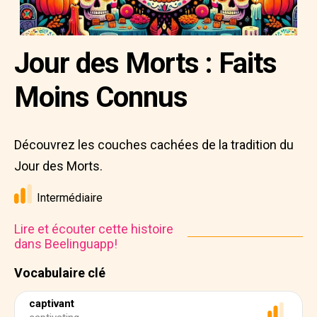
Jour des Morts : Faits
Moins Connus
Découvrez les couches cachées de la tradition du
Jour des Morts.
Intermédiaire
Lire et écouter cette histoire
dans Beelinguapp!
Vocabulaire clé
captivant