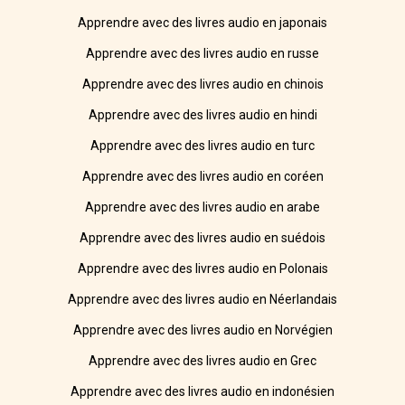
Apprendre avec des livres audio en japonais
Apprendre avec des livres audio en russe
Apprendre avec des livres audio en chinois
Apprendre avec des livres audio en hindi
Apprendre avec des livres audio en turc
Apprendre avec des livres audio en coréen
Apprendre avec des livres audio en arabe
Apprendre avec des livres audio en suédois
Apprendre avec des livres audio en Polonais
Apprendre avec des livres audio en Néerlandais
Apprendre avec des livres audio en Norvégien
Apprendre avec des livres audio en Grec
Apprendre avec des livres audio en indonésien