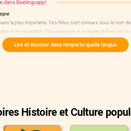
ire dans Beelinguapp!
gagné
doues la plus importante. Ces fêtes sont connues sous le nom de 
obre et mi-novembre. Elles marquent le triomphe du bien sur le m
énèbres.
Lire et écouter dans nimporte quelle langue
oires Histoire et Culture popul