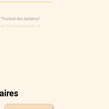
“Festival des lumières”.
al. En d’autres mots, la
aires