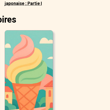
japonaise ; Partie I
oires