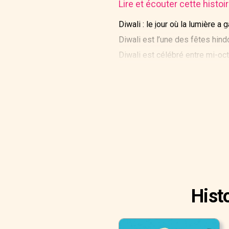
Lire et écouter cette histo
Diwali : le jour où la lumière a 
Diwali est l’une des fêtes hin
Diwali est célébré entre mi-oct
victoire de la lumière sur les t
Hist