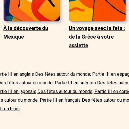
À la découverte du
Un voyage avec la feta :
Mexique
de la Grèce à votre
assiette
ie III en anglais
Des fêtes autour du monde; Partie III en espa
es fêtes autour du monde; Partie III en suédois
Des fêtes autour
tie III en japonais
Des fêtes autour du monde; Partie III en coré
s autour du monde; Partie III en français
Des fêtes autour du mon
II en hindi