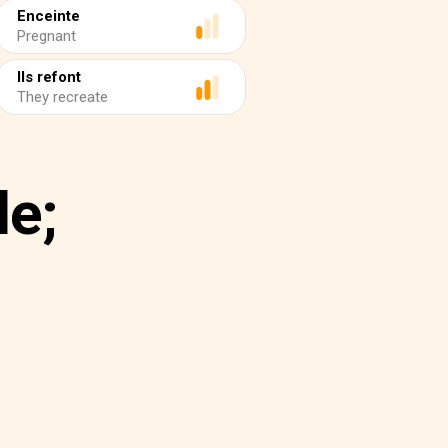
Enceinte
Pregnant
Ils refont
They recreate
de;