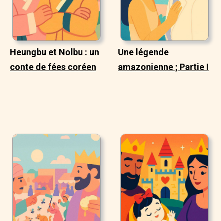
Heungbu et Nolbu : un
Une légende
conte de fées coréen
amazonienne ; Partie I