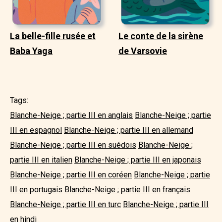
La belle-fille rusée et
Le conte de la sirène
Baba Yaga
de Varsovie
Tags:
Blanche-Neige ; partie III en anglais
Blanche-Neige ; partie
III en espagnol
Blanche-Neige ; partie III en allemand
Blanche-Neige ; partie III en suédois
Blanche-Neige ;
partie III en italien
Blanche-Neige ; partie III en japonais
Blanche-Neige ; partie III en coréen
Blanche-Neige ; partie
III en portugais
Blanche-Neige ; partie III en français
Blanche-Neige ; partie III en turc
Blanche-Neige ; partie III
en hindi