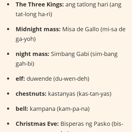
The Three Kings:
ang tatlong hari (ang
tat-long ha-ri)
Midnight mass:
Misa de Gallo (mi-sa de
ga-yoh)
night mass:
Simbang Gabi (sim-bang
gah-bi)
elf:
duwende (du-wen-deh)
chestnuts:
kastanyas (kas-tan-yas)
bell:
kampana (kam-pa-na)
Christmas Eve:
Bisperas ng Pasko (bis-