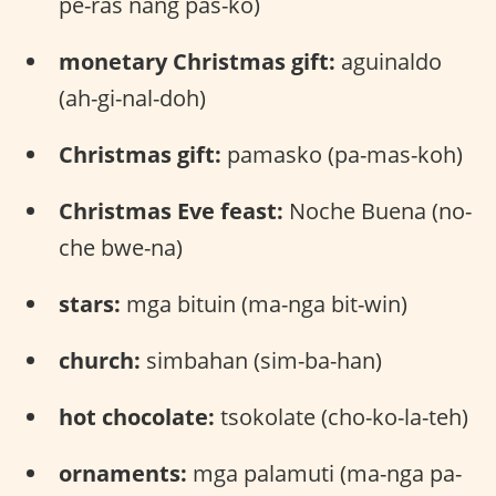
pe-ras nang pas-ko)
monetary Christmas gift:
aguinaldo
(ah-gi-nal-doh)
Christmas gift:
pamasko (pa-mas-koh)
Christmas Eve feast:
Noche Buena (no-
che bwe-na)
stars:
mga bituin (ma-nga bit-win)
church:
simbahan (sim-ba-han)
hot chocolate:
tsokolate (cho-ko-la-teh)
ornaments:
mga palamuti (ma-nga pa-