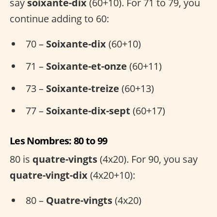
say
soixante-dix
(60+10). For 71 to 79, you
continue adding to 60:
70 –
Soixante-dix
(60+10)
71 –
Soixante-et-onze
(60+11)
73 –
Soixante-treize
(60+13)
77 –
Soixante-dix-sept
(60+17)
Les Nombres: 80 to 99
80 is
quatre-vingts
(4x20). For 90, you say
quatre-vingt-dix
(4x20+10):
80 –
Quatre-vingts
(4x20)