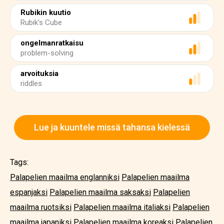
Rubikin kuutio
Rubik's Cube
ongelmanratkaisu
problem-solving
arvoituksia
riddles
Lue ja kuuntele missä tahansa kielessä
Tags:
Palapelien maailma englanniksi
Palapelien maailma
espanjaksi
Palapelien maailma saksaksi
Palapelien
maailma ruotsiksi
Palapelien maailma italiaksi
Palapelien
maailma japaniksi
Palapelien maailma koreaksi
Palapelien