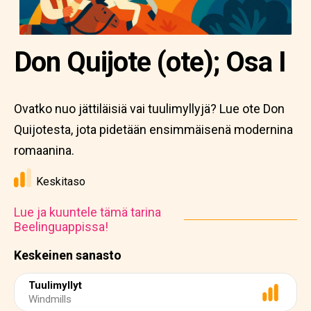
Don Quijote (ote); Osa I
Ovatko nuo jättiläisiä vai tuulimyllyjä? Lue ote Don
Quijotesta, jota pidetään ensimmäisenä modernina
romaanina.
Keskitaso
Lue ja kuuntele tämä tarina
Beelinguappissa!
Keskeinen sanasto
Tuulimyllyt
Windmills