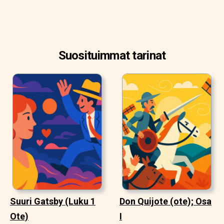
Suosituimmat tarinat
Suuri Gatsby (Luku 1
Don Quijote (ote); Osa
Ote)
I