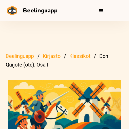
Beelinguapp
Beelinguapp
Kirjasto
Klassikot
Don
Quijote (ote); Osa I