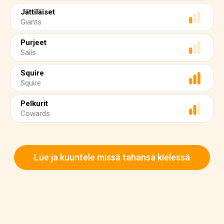
Jättiläiset
Giants
Purjeet
Sails
Squire
Squire
Pelkurit
Cowards
Lue ja kuuntele missä tahansa kielessä