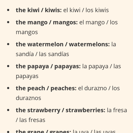
the kiwi / kiwis:
el kiwi / los kiwis
the mango / mangos:
el mango / los
mangos
the watermelon / watermelons:
la
sandía / las sandías
the papaya / papayas:
la papaya / las
papayas
the peach / peaches:
el durazno / los
duraznos
the strawberry / strawberries:
la fresa
/ las fresas
the grape / grapes:
la uva / las uvas