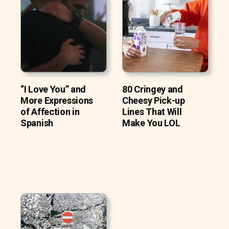
“I Love You” and
80 Cringey and
More Expressions
Cheesy Pick-up
of Affection in
Lines That Will
Spanish
Make You LOL