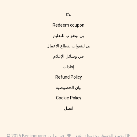
عنّا
Redeem coupon
بي لينغواب للتعليم
بي لينغواب لقطاع الأعمال
في وسائل الإعلام
إفادات
Refund Policy
بيان الخصوصية
Cookie Policy
اتصل
© 2025 Beelinguapp. جميع الحقوق محفوظة. صُنع بـ 🧡 في برلين، DE