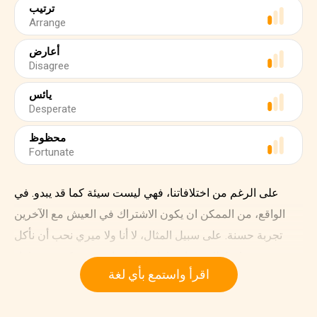
ترتيب
Arrange
أعارض
Disagree
يائس
Desperate
محظوظ
Fortunate
على الرغم من اختلافاتنا، فهي ليست سيئة كما قد يبدو. في
الواقع، من الممكن ان يكون الاشتراك في العيش مع الآخرين
تجربة حسنة. على سبيل المثال، لا أنا ولا ميري نحب أن نأكل
بمفردنا. ولذلك رتبنا جداول مواعيدنا حتى نتمكن من تناول
اقرأ واستمع بأي لغة
الطعام معًا كل يوم. أصبحنا أصدقاء على الرغم من أننا نختلف
في موضوع التنظيف. عندما تكون ليزا موجودة، كلنا نتناول