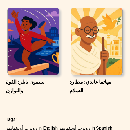
مهاتما غاندي: مطارد
سيمون بايلز: القوة
السلام
والتوازن
Tags:
روبرت أوبينهايمر in Spanish
روبرت أوبينهايمر in English