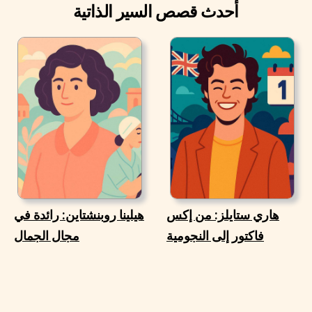
أحدث قصص السير الذاتية
هاري ستايلز: من إكس
هيلينا روبنشتاين: رائدة في
فاكتور إلى النجومية
مجال الجمال