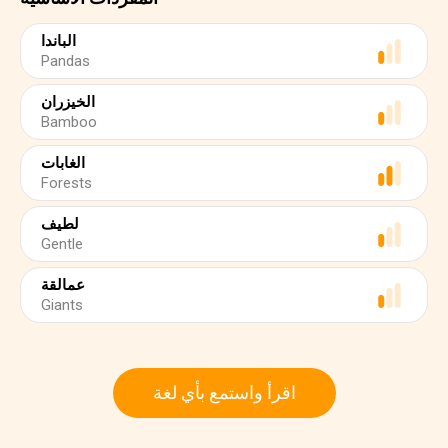
الباندا
Pandas
الخيزران
Bamboo
الغابات
Forests
لطيف
Gentle
عمالقة
Giants
اقرأ واستمع بأي لغة