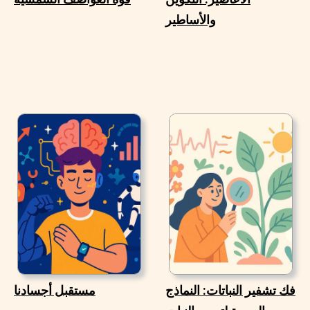
والأساطير
فك تشفير النباتات: النماذج
مستقبل أجسادنا