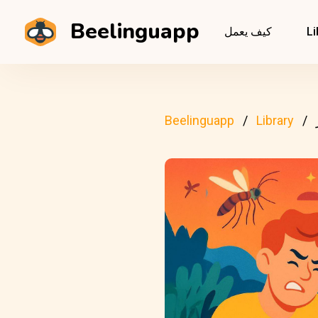
Beelinguapp
Li
كيف يعمل
Beelinguapp
Library