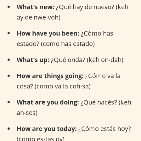
What’s new:
¿Qué hay de nuevo? (keh
ay de nwe-voh)
How have you been:
¿Cómo has
estado? (como has estado)
What’s up:
¿Qué onda? (keh on-dah)
How are things going:
¿Cómo va la
cosa? (como va la coh-sa)
What are you doing:
¿Qué hacés? (keh
ah-ses)
How are you today:
¿Cómo estás hoy?
(como es-tas oy)