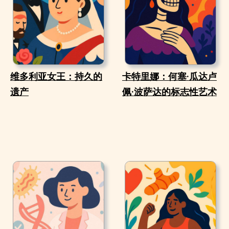
维多利亚女王：持久的
卡特里娜：何塞·瓜达卢
遗产
佩·波萨达的标志性艺术