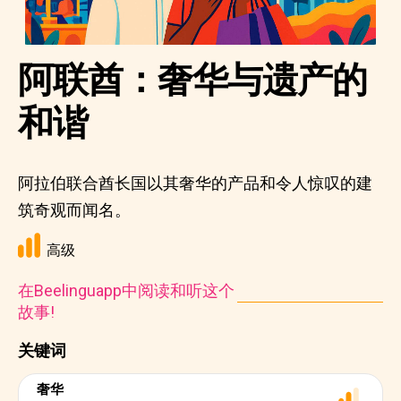
阿联酋：奢华与遗产的
和谐
阿拉伯联合酋长国以其奢华的产品和令人惊叹的建
筑奇观而闻名。
高级
在Beelinguapp中阅读和听这个
故事!
关键词
奢华