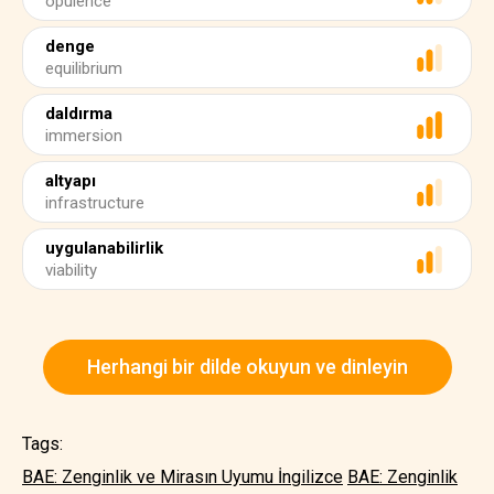
opulence
denge
equilibrium
daldırma
immersion
altyapı
infrastructure
uygulanabilirlik
viability
Herhangi bir dilde okuyun ve dinleyin
Tags:
BAE: Zenginlik ve Mirasın Uyumu İngilizce
BAE: Zenginlik