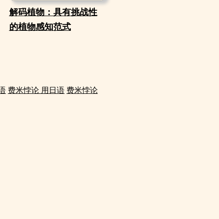
解码植物：具有挑战性
的植物感知范式
语
费米悖论 用日语
费米悖论