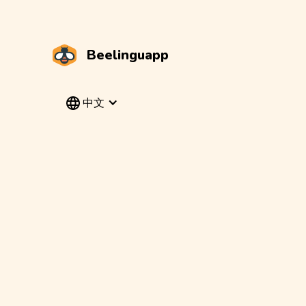
Beelinguapp
中文